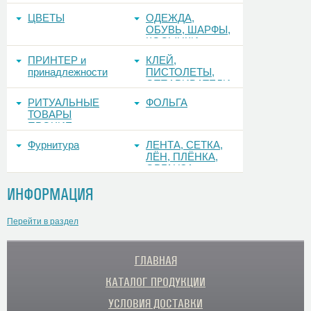
ЦВЕТЫ
ОДЕЖДА,
ОБУВЬ, ШАРФЫ,
КОСЫНКИ
ПРИНТЕР и
КЛЕЙ,
принадлежности
ПИСТОЛЕТЫ,
ОТПАРИВАТЕЛИ
РИТУАЛЬНЫЕ
ФОЛЬГА
ТОВАРЫ
ПРОЧИЕ
Фурнитура
ЛЕНТА, СЕТКА,
ЛЁН, ПЛЁНКА,
ОРГАНЗА
ИНФОРМАЦИЯ
Перейти в раздел
ГЛАВНАЯ
КАТАЛОГ ПРОДУКЦИИ
УСЛОВИЯ ДОСТАВКИ