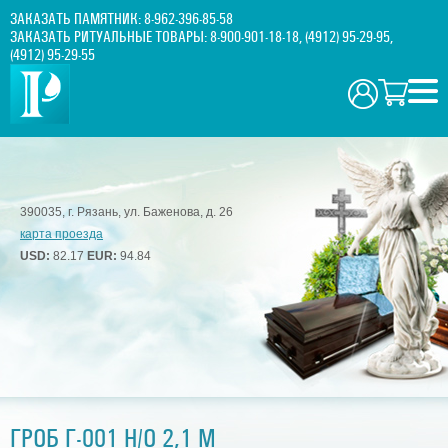
ЗАКАЗАТЬ ПАМЯТНИК:
8-962-396-85-58
ЗАКАЗАТЬ РИТУАЛЬНЫЕ ТОВАРЫ:
8-900-901-18-18
,
(4912) 95-29-95
,
(4912) 95-29-55
390035, г. Рязань, ул. Баженова, д. 26
карта проезда
USD:
82.17
EUR:
94.84
ГРОБ Г-001 Н/О 2,1 М