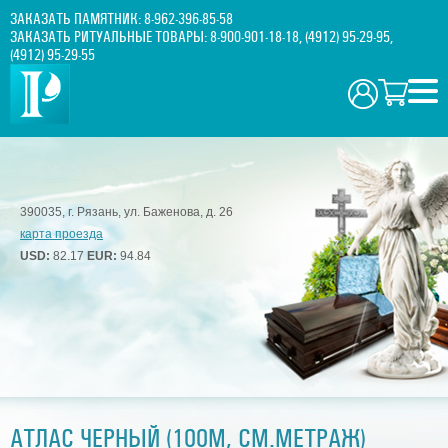
ЗАКАЗАТЬ ПАМЯТНИК:
8-962-396-85-58
ЗАКАЗАТЬ РИТУАЛЬНЫЕ ТОВАРЫ:
8-900-901-18-18
,
(4912) 95-29-95
,
(4912) 95-29-55
390035, г. Рязань, ул. Баженова, д. 26
карта проезда
USD:
82.17
EUR:
94.84
АТЛАС ЧЕРНЫЙ (100М, СМ.МЕТРАЖ)