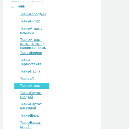
ТЕСЬМА, РЮШ
Ткань
Ткань/Габардин
Ткань/Гипюр
Ткань/Атлас с
накатом
Ткань/Атлас:-
жатка, жаккард,
нашивные розы
Ткань/Шифон
Ткань/
Термостежка
Ткань/Парча
Ткань х/б
Ткань/Атлас
Ткань/Бархат
гладкий
Ткань/Бархат
набивной
Ткань/Шелк
Ткань/Бархат
стрейч