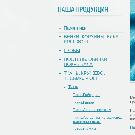
НАША ПРОДУКЦИЯ
Памятники
ВЕНКИ, КОРЗИНЫ, ЕЛКА,
ЕРШ, ФОНЫ
ГРОБЫ
ПОСТЕЛЬ, ОБИВКИ,
ПОКРЫВАЛА
ТКАНЬ, КРУЖЕВО,
ТЕСЬМА, РЮШ
Ткань
Ткань/Габардин
Ма
Цв
Ткань/Гипюр
Ткань/Атлас с накатом
Ра
дл
Ткань/Атлас:-жатка, жаккард,
ши
нашивные розы
На
Ткань/Шифон