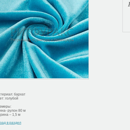
териал: бархат
ет: голубой
змеры:
ина- рулон 80 м
рина – 1,5 м
зад в раздел