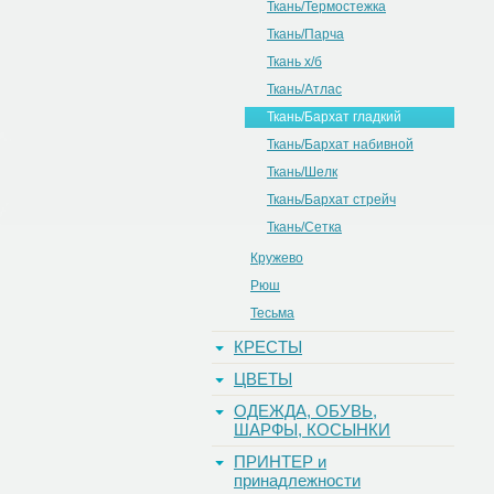
Ткань/Термостежка
Ткань/Парча
Ткань х/б
Ткань/Атлас
Ткань/Бархат гладкий
Ткань/Бархат набивной
Ткань/Шелк
Ткань/Бархат стрейч
Ткань/Сетка
Кружево
Рюш
Тесьма
КРЕСТЫ
ЦВЕТЫ
ОДЕЖДА, ОБУВЬ,
ШАРФЫ, КОСЫНКИ
ПРИНТЕР и
принадлежности