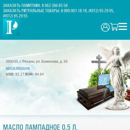
ЗАКАЗАТЬ ПАМЯТНИК:
8-962-396-85-58
ЗАКАЗАТЬ РИТУАЛЬНЫЕ ТОВАРЫ:
8-900-901-18-18
,
(4912) 95-29-95
,
(4912) 95-29-55
390035, г. Рязань, ул. Баженова, д. 26
карта проезда
USD:
82.17
EUR:
94.84
МАСЛО ЛАМПАДНОЕ 0,5 Л.