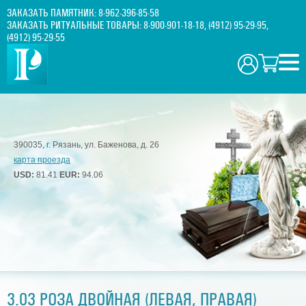
ЗАКАЗАТЬ ПАМЯТНИК:
8-962-396-85-58
ЗАКАЗАТЬ РИТУАЛЬНЫЕ ТОВАРЫ:
8-900-901-18-18
,
(4912) 95-29-95
,
(4912) 95-29-55
390035, г. Рязань, ул. Баженова, д. 26
карта проезда
USD:
81.41
EUR:
94.06
3.03 РОЗА ДВОЙНАЯ (ЛЕВАЯ, ПРАВАЯ)