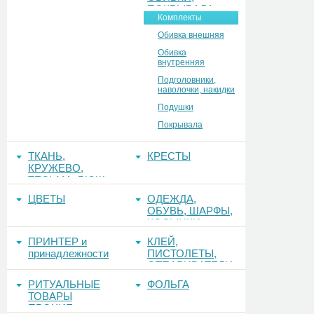
ПОКРЫВАЛА
Комплекты
Обивка внешняя
Обивка
внутренняя
Подголовники,
наволочки, накидки
Подушки
Покрывала
ТКАНЬ,
КРЕСТЫ
КРУЖЕВО,
ТЕСЬМА, РЮШ
ЦВЕТЫ
ОДЕЖДА,
ОБУВЬ, ШАРФЫ,
КОСЫНКИ
ПРИНТЕР и
КЛЕЙ,
принадлежности
ПИСТОЛЕТЫ,
ОТПАРИВАТЕЛИ
РИТУАЛЬНЫЕ
ФОЛЬГА
ТОВАРЫ
ПРОЧИЕ