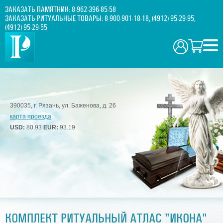
ЗАКАЗАТЬ ПАМЯТНИК:
8-962-396-85-58
ЗАКАЗАТЬ РИТУАЛЬНЫЕ ТОВАРЫ:
8-900-901-18-18
,
(4912) 95-29-95
,
(4912) 95-29-55
390035, г. Рязань, ул. Баженова, д. 26
карта проезда
USD:
80.93
EUR:
93.19
КОМПЛЕКТ РИТУАЛЬНЫЙ АТЛАС "ИКОНА"