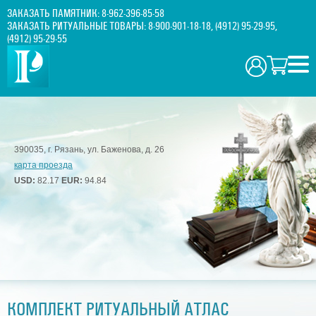
ЗАКАЗАТЬ ПАМЯТНИК:
8-962-396-85-58
ЗАКАЗАТЬ РИТУАЛЬНЫЕ ТОВАРЫ:
8-900-901-18-18
,
(4912) 95-29-95
,
(4912) 95-29-55
390035, г. Рязань, ул. Баженова, д. 26
карта проезда
USD:
82.17
EUR:
94.84
КОМПЛЕКТ РИТУАЛЬНЫЙ АТЛАС