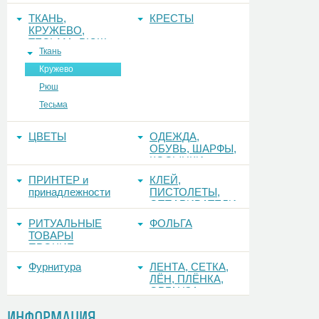
ТКАНЬ,
КРЕСТЫ
КРУЖЕВО,
ТЕСЬМА, РЮШ
Ткань
Кружево
Рюш
Тесьма
ЦВЕТЫ
ОДЕЖДА,
ОБУВЬ, ШАРФЫ,
КОСЫНКИ
ПРИНТЕР и
КЛЕЙ,
принадлежности
ПИСТОЛЕТЫ,
ОТПАРИВАТЕЛИ
РИТУАЛЬНЫЕ
ФОЛЬГА
ТОВАРЫ
ПРОЧИЕ
Фурнитура
ЛЕНТА, СЕТКА,
ЛЁН, ПЛЁНКА,
ОРГАНЗА
ИНФОРМАЦИЯ