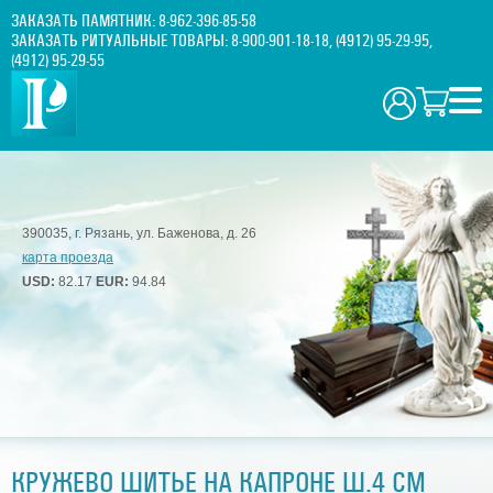
ЗАКАЗАТЬ ПАМЯТНИК:
8-962-396-85-58
ЗАКАЗАТЬ РИТУАЛЬНЫЕ ТОВАРЫ:
8-900-901-18-18
,
(4912) 95-29-95
,
(4912) 95-29-55
390035, г. Рязань, ул. Баженова, д. 26
карта проезда
USD:
82.17
EUR:
94.84
КРУЖЕВО ШИТЬЕ НА КАПРОНЕ Ш.4 СМ