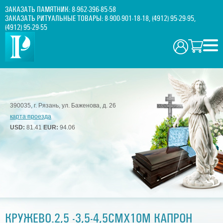
ЗАКАЗАТЬ ПАМЯТНИК:
8-962-396-85-58
ЗАКАЗАТЬ РИТУАЛЬНЫЕ ТОВАРЫ:
8-900-901-18-18
,
(4912) 95-29-95
,
(4912) 95-29-55
390035, г. Рязань, ул. Баженова, д. 26
карта проезда
USD:
81.41
EUR:
94.06
КРУЖЕВО.2,5 -3,5-4,5СМХ10М КАПРОН