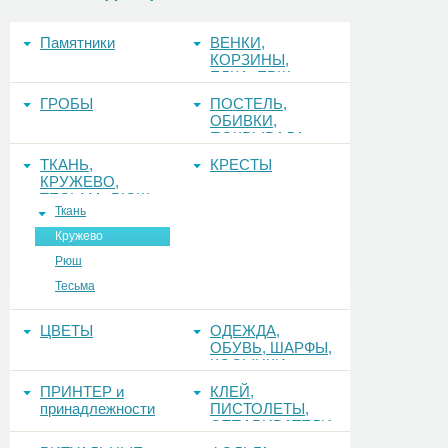
Памятники
ВЕНКИ,
КОРЗИНЫ,
ЕЛКА, ЕРШ,
ФОНЫ
ГРОБЫ
ПОСТЕЛЬ,
ОБИВКИ,
ПОКРЫВАЛА
ТКАНЬ,
КРЕСТЫ
КРУЖЕВО,
ТЕСЬМА, РЮШ
Ткань
Кружево
Рюш
Тесьма
ЦВЕТЫ
ОДЕЖДА,
ОБУВЬ, ШАРФЫ,
КОСЫНКИ
ПРИНТЕР и
КЛЕЙ,
принадлежности
ПИСТОЛЕТЫ,
ОТПАРИВАТЕЛИ