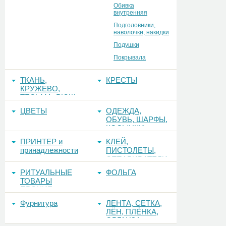
Обивка
внутренняя
Подголовники,
наволочки, накидки
Подушки
Покрывала
ТКАНЬ,
КРЕСТЫ
КРУЖЕВО,
ТЕСЬМА, РЮШ
ЦВЕТЫ
ОДЕЖДА,
ОБУВЬ, ШАРФЫ,
КОСЫНКИ
ПРИНТЕР и
КЛЕЙ,
принадлежности
ПИСТОЛЕТЫ,
ОТПАРИВАТЕЛИ
РИТУАЛЬНЫЕ
ФОЛЬГА
ТОВАРЫ
ПРОЧИЕ
Фурнитура
ЛЕНТА, СЕТКА,
ЛЁН, ПЛЁНКА,
ОРГАНЗА