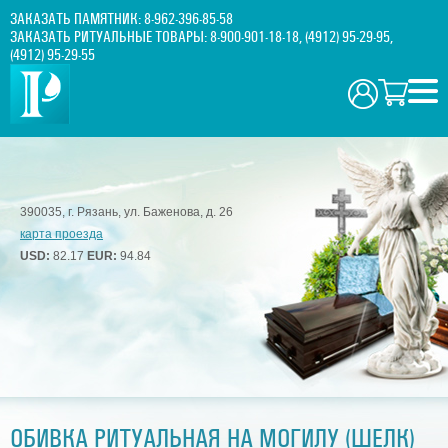
ЗАКАЗАТЬ ПАМЯТНИК:
8-962-396-85-58
ЗАКАЗАТЬ РИТУАЛЬНЫЕ ТОВАРЫ:
8-900-901-18-18
,
(4912) 95-29-95
,
(4912) 95-29-55
390035, г. Рязань, ул. Баженова, д. 26
карта проезда
USD:
82.17
EUR:
94.84
ОБИВКА РИТУАЛЬНАЯ НА МОГИЛУ (ШЕЛК)