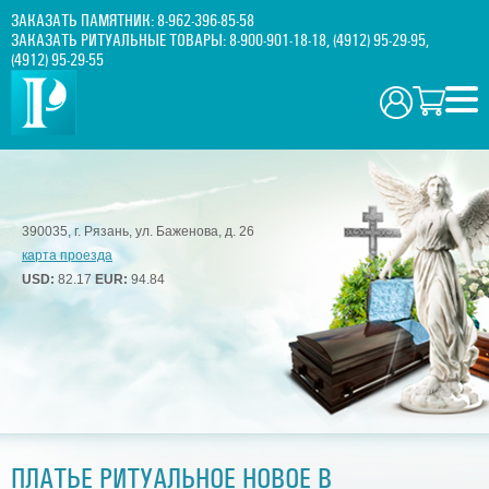
ЗАКАЗАТЬ ПАМЯТНИК:
8-962-396-85-58
ЗАКАЗАТЬ РИТУАЛЬНЫЕ ТОВАРЫ:
8-900-901-18-18
,
(4912) 95-29-95
,
(4912) 95-29-55
390035, г. Рязань, ул. Баженова, д. 26
карта проезда
USD:
82.17
EUR:
94.84
ПЛАТЬЕ РИТУАЛЬНОЕ НОВОЕ В