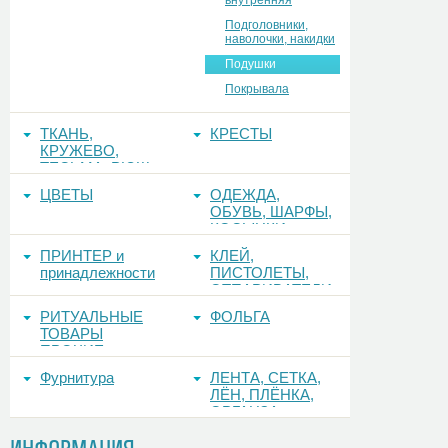
внутренняя
Подголовники,
наволочки, накидки
Подушки
Покрывала
ТКАНЬ,
КРЕСТЫ
КРУЖЕВО,
ТЕСЬМА, РЮШ
ЦВЕТЫ
ОДЕЖДА,
ОБУВЬ, ШАРФЫ,
КОСЫНКИ
ПРИНТЕР и
КЛЕЙ,
принадлежности
ПИСТОЛЕТЫ,
ОТПАРИВАТЕЛИ
РИТУАЛЬНЫЕ
ФОЛЬГА
ТОВАРЫ
ПРОЧИЕ
Фурнитура
ЛЕНТА, СЕТКА,
ЛЁН, ПЛЁНКА,
ОРГАНЗА