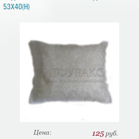
53Х40(Н)
Цена:
125
руб.