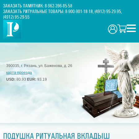
ЗАКАЗАТЬ ПАМЯТНИК:
8-962-396-85-58
ЗАКАЗАТЬ РИТУАЛЬНЫЕ ТОВАРЫ:
8-900-901-18-18
,
(4912) 95-29-95
,
(4912) 95-29-55
390035, г. Рязань, ул. Баженова, д. 26
карта проезда
USD:
80.93
EUR:
93.19
ПОДУШКА РИТУАЛЬНАЯ ВКЛАДЫШ