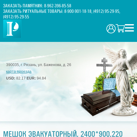
ЗАКАЗАТЬ ПАМЯТНИК:
8-962-396-85-58
ЗАКАЗАТЬ РИТУАЛЬНЫЕ ТОВАРЫ:
8-900-901-18-18
,
(4912) 95-29-95
,
(4912) 95-29-55
390035, г. Рязань, ул. Баженова, д. 26
карта проезда
USD:
82.17
EUR:
94.84
МЕШОК ЭВАКУАТОРНЫЙ, 2400*900,220