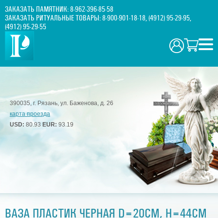
ЗАКАЗАТЬ ПАМЯТНИК:
8-962-396-85-58
ЗАКАЗАТЬ РИТУАЛЬНЫЕ ТОВАРЫ:
8-900-901-18-18
,
(4912) 95-29-95
,
(4912) 95-29-55
390035, г. Рязань, ул. Баженова, д. 26
карта проезда
USD:
80.93
EUR:
93.19
ВАЗА ПЛАСТИК ЧЕРНАЯ D=20СМ, H=44СМ