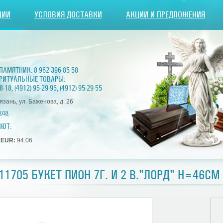
ЦИИ
УСЛОВИЯ ДОСТАВКИ
АКЦИИ И ПРЕДЛОЖЕНИЯ
 ПАМЯТНИК:
8-962-396-85-58
РИТУАЛЬНЫЕ ТОВАРЫ:
8-18
,
(4912) 95-29-95
,
(4912) 95-29-55
Рязань, ул. Баженова, д. 26
зда
ЛЮТ:
1
EUR:
94.06
11705 БУКЕТ ПИОН 7Г. И 2 В."ЛОРД" H=46СМ