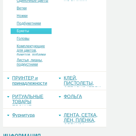
Одиночные цветы
КОСЫНКИ
Ветки
Ножки
Подбукетники
Букеты
Головы
Комплектующие
для цветов,
букетов, добавки
Листья, лианы,
подкустники
ПРИНТЕР и
КЛЕЙ,
принадлежности
ПИСТОЛЕТЫ,
ОТПАРИВАТЕЛИ
РИТУАЛЬНЫЕ
ФОЛЬГА
ТОВАРЫ
ПРОЧИЕ
Фурнитура
ЛЕНТА, СЕТКА,
ЛЁН, ПЛЁНКА,
ОРГАНЗА