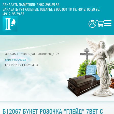
ЗАКАЗАТЬ ПАМЯТНИК:
8-962-396-85-58
ЗАКАЗАТЬ РИТУАЛЬНЫЕ ТОВАРЫ:
8-900-901-18-18
,
(4912) 95-29-95
,
(4912) 95-29-55
390035, г. Рязань, ул. Баженова, д. 26
карта проезда
USD:
82.17
EUR:
94.84
Б12067 БУКЕТ РОЗОЧКА "ГЛЕЙД" 7ВЕТ С