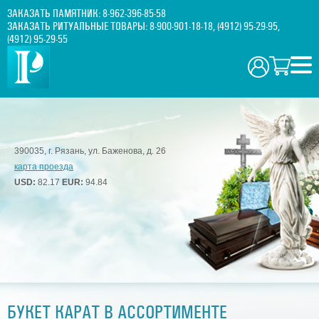
ЗАКАЗАТЬ ПАМЯТНИК:
8-962-396-85-58
ЗАКАЗАТЬ РИТУАЛЬНЫЕ ТОВАРЫ:
8-900-901-18-18
,
(4912) 95-29-95
,
(4912) 95-29-55
390035, г. Рязань, ул. Баженова, д. 26
карта проезда
USD:
82.17
EUR:
94.84
БУКЕТ КАРАТ В АССОРТИМЕНТЕ