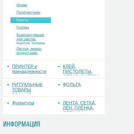
Ножки
Подбукетники
Букеты
Головы
Комплектующие
для цветов,
букетов, добавки
Листья, лианы,
подкустники
ПРИНТЕР и
КЛЕЙ,
принадлежности
ПИСТОЛЕТЫ,
ОТПАРИВАТЕЛИ
РИТУАЛЬНЫЕ
ФОЛЬГА
ТОВАРЫ
ПРОЧИЕ
Фурнитура
ЛЕНТА, СЕТКА,
ЛЁН, ПЛЁНКА,
ОРГАНЗА
ИНФОРМАЦИЯ