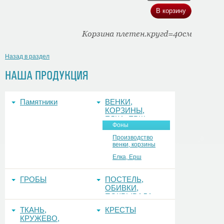
Корзина плетен.кругd=40см
Назад в раздел
НАША ПРОДУКЦИЯ
Памятники
ВЕНКИ,
КОРЗИНЫ,
ЕЛКА, ЕРШ,
Фоны
ФОНЫ
Производство
венки, корзины
Елка, Ерш
ГРОБЫ
ПОСТЕЛЬ,
ОБИВКИ,
ПОКРЫВАЛА
ТКАНЬ,
КРЕСТЫ
КРУЖЕВО,