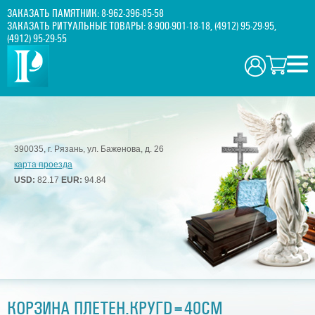
ЗАКАЗАТЬ ПАМЯТНИК:
8-962-396-85-58
ЗАКАЗАТЬ РИТУАЛЬНЫЕ ТОВАРЫ:
8-900-901-18-18
,
(4912) 95-29-95
,
(4912) 95-29-55
390035, г. Рязань, ул. Баженова, д. 26
карта проезда
USD:
82.17
EUR:
94.84
КОРЗИНА ПЛЕТЕН.КРУГD=40СМ