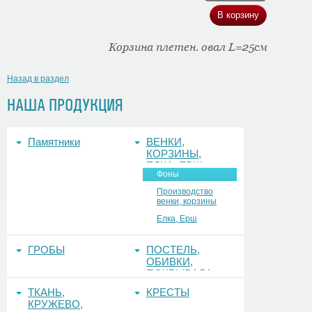
Корзина плетен. овал L=25см
Назад в раздел
НАША ПРОДУКЦИЯ
Памятники
ВЕНКИ,
КОРЗИНЫ,
ЕЛКА, ЕРШ,
Фоны
ФОНЫ
Производство
венки, корзины
Елка, Ерш
ГРОБЫ
ПОСТЕЛЬ,
ОБИВКИ,
ПОКРЫВАЛА
ТКАНЬ,
КРЕСТЫ
КРУЖЕВО,