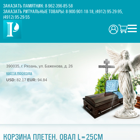
ЗАКАЗАТЬ ПАМЯТНИК:
8-962-396-85-58
ЗАКАЗАТЬ РИТУАЛЬНЫЕ ТОВАРЫ:
8-900-901-18-18
,
(4912) 95-29-95
,
(4912) 95-29-55
390035, г. Рязань, ул. Баженова, д. 26
карта проезда
USD:
82.17
EUR:
94.84
КОРЗИНА ПЛЕТЕН. ОВАЛ L=25СМ