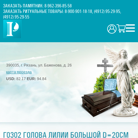
ЗАКАЗАТЬ ПАМЯТНИК:
8-962-396-85-58
ЗАКАЗАТЬ РИТУАЛЬНЫЕ ТОВАРЫ:
8-900-901-18-18
,
(4912) 95-29-95
,
(4912) 95-29-55
390035, г. Рязань, ул. Баженова, д. 26
карта проезда
USD:
82.17
EUR:
94.84
Г0302 ГОЛОВА ЛИЛИИ БОЛЬШОЙ D=20СМ