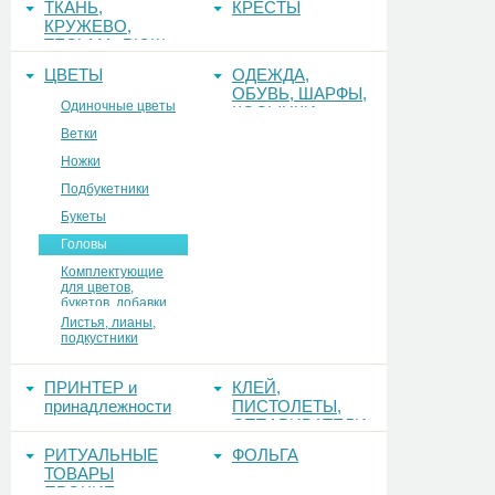
ТКАНЬ,
КРЕСТЫ
КРУЖЕВО,
ТЕСЬМА, РЮШ
ЦВЕТЫ
ОДЕЖДА,
ОБУВЬ, ШАРФЫ,
Одиночные цветы
КОСЫНКИ
Ветки
Ножки
Подбукетники
Букеты
Головы
Комплектующие
для цветов,
букетов, добавки
Листья, лианы,
подкустники
ПРИНТЕР и
КЛЕЙ,
принадлежности
ПИСТОЛЕТЫ,
ОТПАРИВАТЕЛИ
РИТУАЛЬНЫЕ
ФОЛЬГА
ТОВАРЫ
ПРОЧИЕ