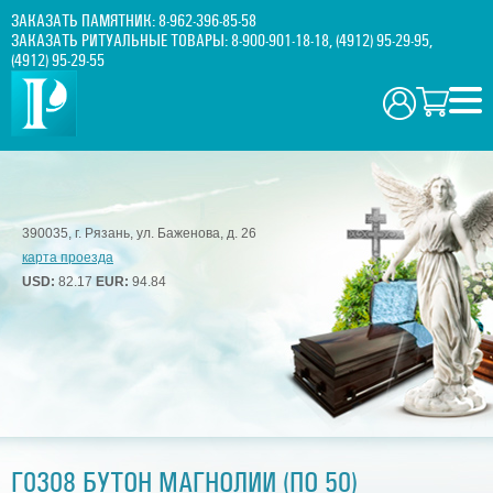
ЗАКАЗАТЬ ПАМЯТНИК:
8-962-396-85-58
ЗАКАЗАТЬ РИТУАЛЬНЫЕ ТОВАРЫ:
8-900-901-18-18
,
(4912) 95-29-95
,
(4912) 95-29-55
390035, г. Рязань, ул. Баженова, д. 26
карта проезда
USD:
82.17
EUR:
94.84
Г0308 БУТОН МАГНОЛИИ (ПО 50)