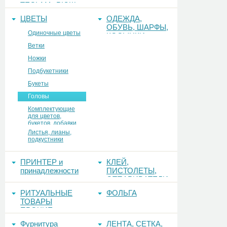
ТЕСЬМА, РЮШ
ЦВЕТЫ
ОДЕЖДА,
ОБУВЬ, ШАРФЫ,
Одиночные цветы
КОСЫНКИ
Ветки
Ножки
Подбукетники
Букеты
Головы
Комплектующие
для цветов,
букетов, добавки
Листья, лианы,
подкустники
ПРИНТЕР и
КЛЕЙ,
принадлежности
ПИСТОЛЕТЫ,
ОТПАРИВАТЕЛИ
РИТУАЛЬНЫЕ
ФОЛЬГА
ТОВАРЫ
ПРОЧИЕ
Фурнитура
ЛЕНТА, СЕТКА,