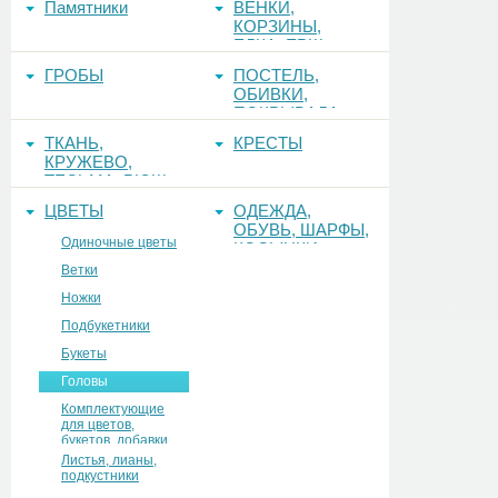
Памятники
ВЕНКИ,
КОРЗИНЫ,
ЕЛКА, ЕРШ,
ФОНЫ
ГРОБЫ
ПОСТЕЛЬ,
ОБИВКИ,
ПОКРЫВАЛА
ТКАНЬ,
КРЕСТЫ
КРУЖЕВО,
ТЕСЬМА, РЮШ
ЦВЕТЫ
ОДЕЖДА,
ОБУВЬ, ШАРФЫ,
Одиночные цветы
КОСЫНКИ
Ветки
Ножки
Подбукетники
Букеты
Головы
Комплектующие
для цветов,
букетов, добавки
Листья, лианы,
подкустники