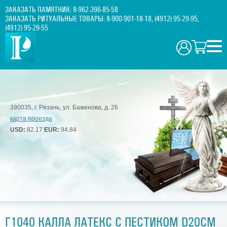
ЗАКАЗАТЬ ПАМЯТНИК:
8-962-396-85-58
ЗАКАЗАТЬ РИТУАЛЬНЫЕ ТОВАРЫ:
8-900-901-18-18
,
(4912) 95-29-95
,
(4912) 95-29-55
390035, г. Рязань, ул. Баженова, д. 26
карта проезда
USD:
82.17
EUR:
94.84
Г1040 КАЛЛА ЛАТЕКС С ПЕСТИКОМ D20СМ