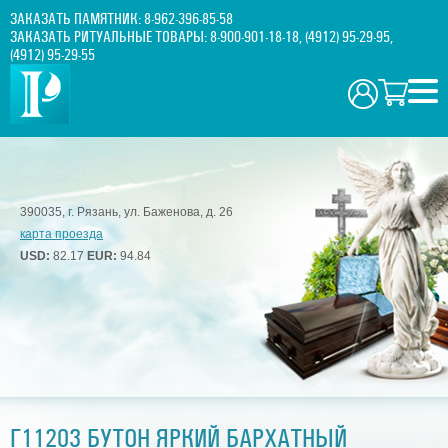
ЗАКАЗАТЬ ПАМЯТНИК:
8-962-396-85-58
ЗАКАЗАТЬ РИТУАЛЬНЫЕ ТОВАРЫ:
8-900-901-18-18
,
(4912) 95-29-95
,
(4912) 95-29-55
390035, г. Рязань, ул. Баженова, д. 26
карта проезда
USD:
82.17
EUR:
94.84
Г11203 БУТОН ЯРКИЙ БАРХАТНЫЙ