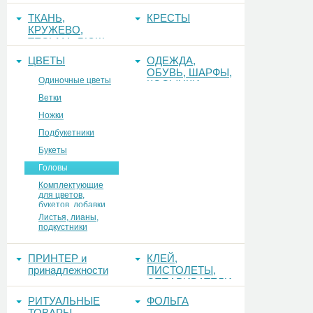
ТКАНЬ,
КРЕСТЫ
КРУЖЕВО,
ТЕСЬМА, РЮШ
ЦВЕТЫ
ОДЕЖДА,
ОБУВЬ, ШАРФЫ,
Одиночные цветы
КОСЫНКИ
Ветки
Ножки
Подбукетники
Букеты
Головы
Комплектующие
для цветов,
букетов, добавки
Листья, лианы,
подкустники
ПРИНТЕР и
КЛЕЙ,
принадлежности
ПИСТОЛЕТЫ,
ОТПАРИВАТЕЛИ
РИТУАЛЬНЫЕ
ФОЛЬГА
ТОВАРЫ