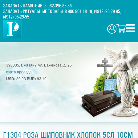
ЗАКАЗАТЬ ПАМЯТНИК:
8-962-396-85-58
ЗАКАЗАТЬ РИТУАЛЬНЫЕ ТОВАРЫ:
8-900-901-18-18
,
(4912) 95-29-95
,
(4912) 95-29-55
390035, г. Рязань, ул. Баженова, д. 26
карта проезда
USD:
80.93
EUR:
93.19
Г1304 РОЗА ШИПОВНИК ХЛОПОК 5СЛ 10СМ