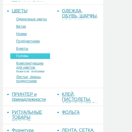
ТЕСЬМА, РЮШ
ЦВЕТЫ
ОДЕЖДА,
ОБУВЬ, ШАРФЫ,
Одиночные цветы
КОСЫНКИ
Ветки
Ножки
Подбукетники
Букеты
Головы
Комплектующие
для цветов,
букетов, добавки
Листья, лианы,
подкустники
ПРИНТЕР и
КЛЕЙ,
принадлежности
ПИСТОЛЕТЫ,
ОТПАРИВАТЕЛИ
РИТУАЛЬНЫЕ
ФОЛЬГА
ТОВАРЫ
ПРОЧИЕ
Фурнитура
ЛЕНТА, СЕТКА,