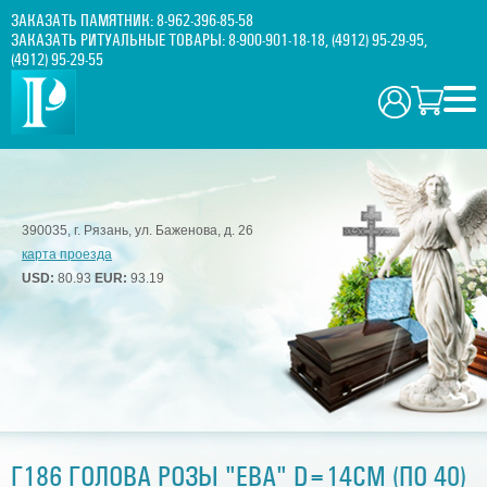
ЗАКАЗАТЬ ПАМЯТНИК:
8-962-396-85-58
ЗАКАЗАТЬ РИТУАЛЬНЫЕ ТОВАРЫ:
8-900-901-18-18
,
(4912) 95-29-95
,
(4912) 95-29-55
390035, г. Рязань, ул. Баженова, д. 26
карта проезда
USD:
80.93
EUR:
93.19
Г186 ГОЛОВА РОЗЫ "ЕВА" D=14СМ (ПО 40)