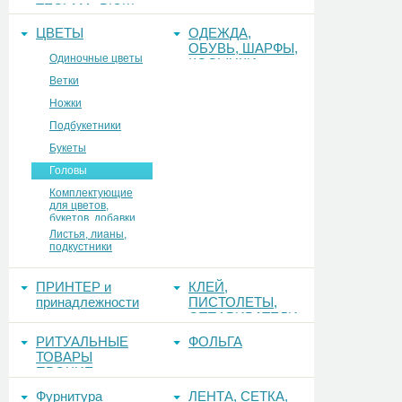
ТЕСЬМА, РЮШ
ЦВЕТЫ
ОДЕЖДА,
ОБУВЬ, ШАРФЫ,
Одиночные цветы
КОСЫНКИ
Ветки
Ножки
Подбукетники
Букеты
Головы
Комплектующие
для цветов,
букетов, добавки
Листья, лианы,
подкустники
ПРИНТЕР и
КЛЕЙ,
принадлежности
ПИСТОЛЕТЫ,
ОТПАРИВАТЕЛИ
РИТУАЛЬНЫЕ
ФОЛЬГА
ТОВАРЫ
ПРОЧИЕ
Фурнитура
ЛЕНТА, СЕТКА,