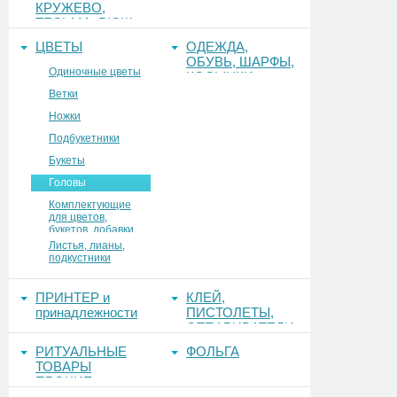
КРУЖЕВО,
ТЕСЬМА, РЮШ
ЦВЕТЫ
ОДЕЖДА,
ОБУВЬ, ШАРФЫ,
Одиночные цветы
КОСЫНКИ
Ветки
Ножки
Подбукетники
Букеты
Головы
Комплектующие
для цветов,
букетов, добавки
Листья, лианы,
подкустники
ПРИНТЕР и
КЛЕЙ,
принадлежности
ПИСТОЛЕТЫ,
ОТПАРИВАТЕЛИ
РИТУАЛЬНЫЕ
ФОЛЬГА
ТОВАРЫ
ПРОЧИЕ