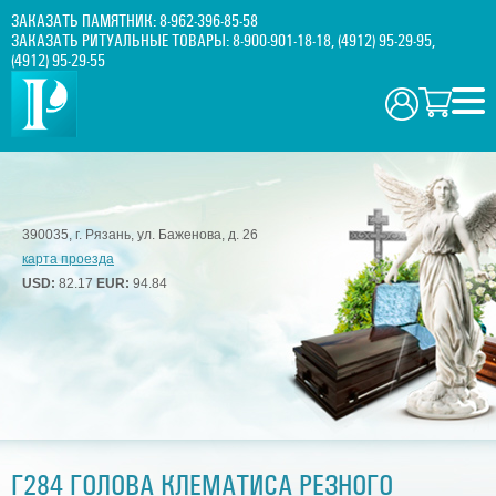
ЗАКАЗАТЬ ПАМЯТНИК:
8-962-396-85-58
ЗАКАЗАТЬ РИТУАЛЬНЫЕ ТОВАРЫ:
8-900-901-18-18
,
(4912) 95-29-95
,
(4912) 95-29-55
390035, г. Рязань, ул. Баженова, д. 26
карта проезда
USD:
82.17
EUR:
94.84
Г284 ГОЛОВА КЛЕМАТИСА РЕЗНОГО