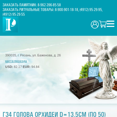
ЗАКАЗАТЬ ПАМЯТНИК:
8-962-396-85-58
ЗАКАЗАТЬ РИТУАЛЬНЫЕ ТОВАРЫ:
8-900-901-18-18
,
(4912) 95-29-95
,
(4912) 95-29-55
390035, г. Рязань, ул. Баженова, д. 26
карта проезда
USD:
82.17
EUR:
94.84
Г34 ГОЛОВА ОРХИДЕИ D=13.5СМ (ПО 50)