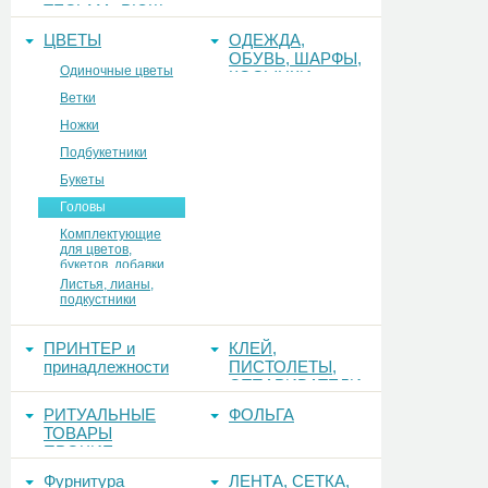
ТЕСЬМА, РЮШ
ЦВЕТЫ
ОДЕЖДА,
ОБУВЬ, ШАРФЫ,
Одиночные цветы
КОСЫНКИ
Ветки
Ножки
Подбукетники
Букеты
Головы
Комплектующие
для цветов,
букетов, добавки
Листья, лианы,
подкустники
ПРИНТЕР и
КЛЕЙ,
принадлежности
ПИСТОЛЕТЫ,
ОТПАРИВАТЕЛИ
РИТУАЛЬНЫЕ
ФОЛЬГА
ТОВАРЫ
ПРОЧИЕ
Фурнитура
ЛЕНТА, СЕТКА,