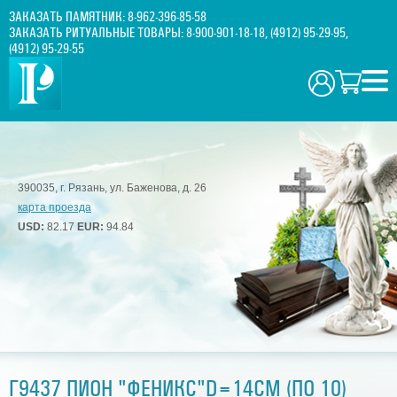
ЗАКАЗАТЬ ПАМЯТНИК:
8-962-396-85-58
ЗАКАЗАТЬ РИТУАЛЬНЫЕ ТОВАРЫ:
8-900-901-18-18
,
(4912) 95-29-95
,
(4912) 95-29-55
390035, г. Рязань, ул. Баженова, д. 26
карта проезда
USD:
82.17
EUR:
94.84
Г9437 ПИОН "ФЕНИКС"D=14СМ (ПО 10)