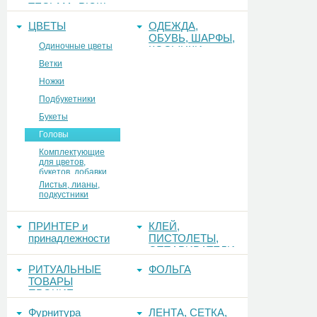
ТЕСЬМА, РЮШ
ЦВЕТЫ
ОДЕЖДА,
ОБУВЬ, ШАРФЫ,
Одиночные цветы
КОСЫНКИ
Ветки
Ножки
Подбукетники
Букеты
Головы
Комплектующие
для цветов,
букетов, добавки
Листья, лианы,
подкустники
ПРИНТЕР и
КЛЕЙ,
принадлежности
ПИСТОЛЕТЫ,
ОТПАРИВАТЕЛИ
РИТУАЛЬНЫЕ
ФОЛЬГА
ТОВАРЫ
ПРОЧИЕ
Фурнитура
ЛЕНТА, СЕТКА,