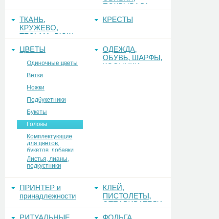
ПОКРЫВАЛА
ТКАНЬ,
КРЕСТЫ
КРУЖЕВО,
ТЕСЬМА, РЮШ
ЦВЕТЫ
ОДЕЖДА,
ОБУВЬ, ШАРФЫ,
Одиночные цветы
КОСЫНКИ
Ветки
Ножки
Подбукетники
Букеты
Головы
Комплектующие
для цветов,
букетов, добавки
Листья, лианы,
подкустники
ПРИНТЕР и
КЛЕЙ,
принадлежности
ПИСТОЛЕТЫ,
ОТПАРИВАТЕЛИ
РИТУАЛЬНЫЕ
ФОЛЬГА