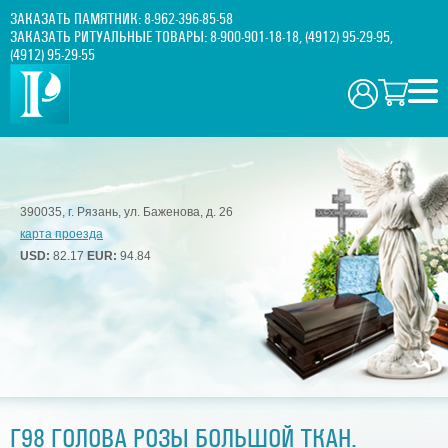
ЗАКАЗАТЬ ПАМЯТНИК:
8-962-396-85-58
ЗАКАЗАТЬ РИТУАЛЬНЫЕ ТОВАРЫ:
8-900-901-18-18
,
(4912) 95-29-95
,
(4912) 95-29-55
390035, г. Рязань, ул. Баженова, д. 26
карта проезда
USD:
82.17
EUR:
94.84
Г98 ГОЛОВА РОЗЫ БОЛЬШОЙ ТКАН.