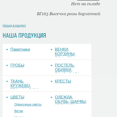
Нет на складе
ВГ163 Высечка розы бархатной
Назад в раздел
НАША ПРОДУКЦИЯ
Памятники
ВЕНКИ,
КОРЗИНЫ,
ЕЛКА, ЕРШ,
ФОНЫ
ГРОБЫ
ПОСТЕЛЬ,
ОБИВКИ,
ПОКРЫВАЛА
ТКАНЬ,
КРЕСТЫ
КРУЖЕВО,
ТЕСЬМА, РЮШ
ЦВЕТЫ
ОДЕЖДА,
ОБУВЬ, ШАРФЫ,
Одиночные цветы
КОСЫНКИ
Ветки