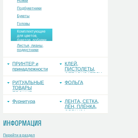
Ножки
Подбукетники
Букеты
Головы
Комплектующие
для цветов,
букетов, добавки
Листья, лианы,
подкустники
ПРИНТЕР и
КЛЕЙ,
принадлежности
ПИСТОЛЕТЫ,
ОТПАРИВАТЕЛИ
РИТУАЛЬНЫЕ
ФОЛЬГА
ТОВАРЫ
ПРОЧИЕ
Фурнитура
ЛЕНТА, СЕТКА,
ЛЁН, ПЛЁНКА,
ОРГАНЗА
ИНФОРМАЦИЯ
Перейти в раздел