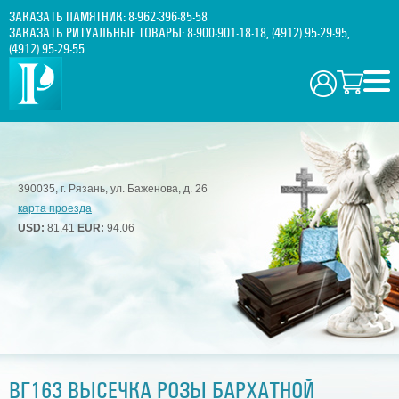
ЗАКАЗАТЬ ПАМЯТНИК:
8-962-396-85-58
ЗАКАЗАТЬ РИТУАЛЬНЫЕ ТОВАРЫ:
8-900-901-18-18
,
(4912) 95-29-95
,
(4912) 95-29-55
390035, г. Рязань, ул. Баженова, д. 26
карта проезда
USD:
81.41
EUR:
94.06
ВГ163 ВЫСЕЧКА РОЗЫ БАРХАТНОЙ