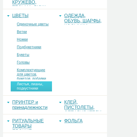
КРУЖЕВО,
ТЕСЬМА, РЮШ
ЦВЕТЫ
ОДЕЖДА,
ОБУВЬ, ШАРФЫ,
Одиночные цветы
КОСЫНКИ
Ветки
Ножки
Подбукетники
Букеты
Головы
Комплектующие
для цветов,
букетов, добавки
Листья, лианы,
подкустники
ПРИНТЕР и
КЛЕЙ,
принадлежности
ПИСТОЛЕТЫ,
ОТПАРИВАТЕЛИ
РИТУАЛЬНЫЕ
ФОЛЬГА
ТОВАРЫ
ПРОЧИЕ