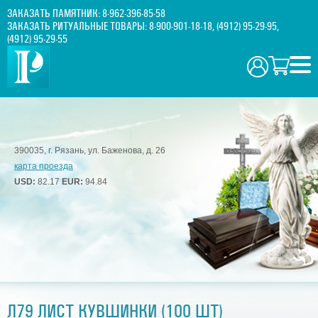
ЗАКАЗАТЬ ПАМЯТНИК:
8-962-396-85-58
ЗАКАЗАТЬ РИТУАЛЬНЫЕ ТОВАРЫ:
8-900-901-18-18
,
(4912) 95-29-95
,
(4912) 95-29-55
390035, г. Рязань, ул. Баженова, д. 26
карта проезда
USD:
82.17
EUR:
94.84
Л79 ЛИСТ КУВШИНКИ (100 ШТ)