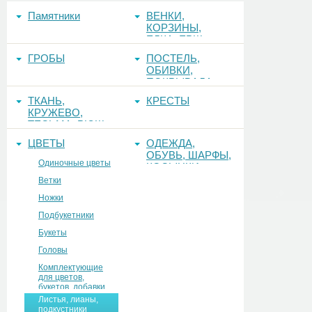
Памятники
ВЕНКИ,
КОРЗИНЫ,
ЕЛКА, ЕРШ,
ФОНЫ
ГРОБЫ
ПОСТЕЛЬ,
ОБИВКИ,
ПОКРЫВАЛА
ТКАНЬ,
КРЕСТЫ
КРУЖЕВО,
ТЕСЬМА, РЮШ
ЦВЕТЫ
ОДЕЖДА,
ОБУВЬ, ШАРФЫ,
Одиночные цветы
КОСЫНКИ
Ветки
Ножки
Подбукетники
Букеты
Головы
Комплектующие
для цветов,
букетов, добавки
Листья, лианы,
подкустники