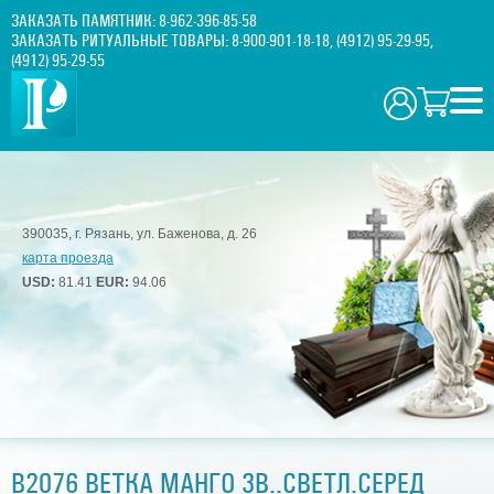
ЗАКАЗАТЬ ПАМЯТНИК:
8-962-396-85-58
ЗАКАЗАТЬ РИТУАЛЬНЫЕ ТОВАРЫ:
8-900-901-18-18
,
(4912) 95-29-95
,
(4912) 95-29-55
390035, г. Рязань, ул. Баженова, д. 26
карта проезда
USD:
81.41
EUR:
94.06
В2076 ВЕТКА МАНГО 3В..СВЕТЛ.СЕРЕД