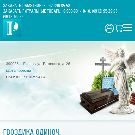
ЗАКАЗАТЬ ПАМЯТНИК:
8-962-396-85-58
ЗАКАЗАТЬ РИТУАЛЬНЫЕ ТОВАРЫ:
8-900-901-18-18
,
(4912) 95-29-95
,
(4912) 95-29-55
390035, г. Рязань, ул. Баженова, д. 26
карта проезда
USD:
82.17
EUR:
94.84
ГВОЗДИКА ОДИНОЧ.