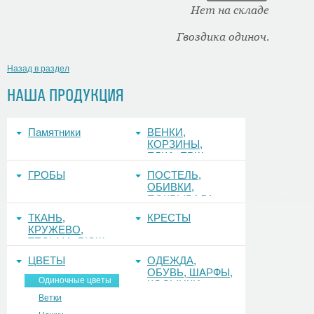
Нет на складе
Гвоздика одиноч.
Назад в раздел
НАША ПРОДУКЦИЯ
Памятники
ВЕНКИ,
КОРЗИНЫ,
ЕЛКА, ЕРШ,
ФОНЫ
ГРОБЫ
ПОСТЕЛЬ,
ОБИВКИ,
ПОКРЫВАЛА
ТКАНЬ,
КРЕСТЫ
КРУЖЕВО,
ТЕСЬМА, РЮШ
ЦВЕТЫ
ОДЕЖДА,
ОБУВЬ, ШАРФЫ,
Одиночные цветы
КОСЫНКИ
Ветки