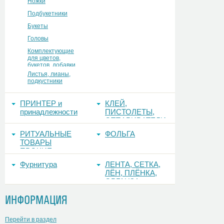
Ножки
Подбукетники
Букеты
Головы
Комплектующие
для цветов,
букетов, добавки
Листья, лианы,
подкустники
ПРИНТЕР и
КЛЕЙ,
принадлежности
ПИСТОЛЕТЫ,
ОТПАРИВАТЕЛИ
РИТУАЛЬНЫЕ
ФОЛЬГА
ТОВАРЫ
ПРОЧИЕ
Фурнитура
ЛЕНТА, СЕТКА,
ЛЁН, ПЛЁНКА,
ОРГАНЗА
ИНФОРМАЦИЯ
Перейти в раздел