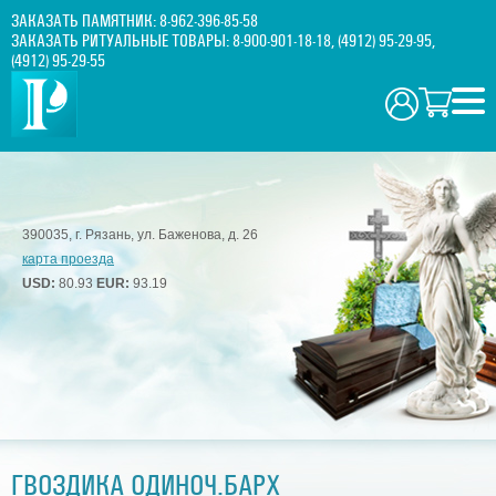
ЗАКАЗАТЬ ПАМЯТНИК:
8-962-396-85-58
ЗАКАЗАТЬ РИТУАЛЬНЫЕ ТОВАРЫ:
8-900-901-18-18
,
(4912) 95-29-95
,
(4912) 95-29-55
390035, г. Рязань, ул. Баженова, д. 26
карта проезда
USD:
80.93
EUR:
93.19
ГВОЗДИКА ОДИНОЧ.БАРХ