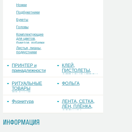
Ножки
Подбукетники
Букеты
Головы
Комплектующие
для цветов,
букетов, добавки
Листья, лианы,
подкустники
ПРИНТЕР и
КЛЕЙ,
принадлежности
ПИСТОЛЕТЫ,
ОТПАРИВАТЕЛИ
РИТУАЛЬНЫЕ
ФОЛЬГА
ТОВАРЫ
ПРОЧИЕ
Фурнитура
ЛЕНТА, СЕТКА,
ЛЁН, ПЛЁНКА,
ОРГАНЗА
ИНФОРМАЦИЯ