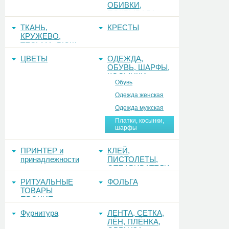
ОБИВКИ,
ПОКРЫВАЛА
ТКАНЬ,
КРЕСТЫ
КРУЖЕВО,
ТЕСЬМА, РЮШ
ЦВЕТЫ
ОДЕЖДА,
ОБУВЬ, ШАРФЫ,
КОСЫНКИ
Обувь
Одежда женская
Одежда мужская
Платки, косынки,
шарфы
ПРИНТЕР и
КЛЕЙ,
принадлежности
ПИСТОЛЕТЫ,
ОТПАРИВАТЕЛИ
РИТУАЛЬНЫЕ
ФОЛЬГА
ТОВАРЫ
ПРОЧИЕ
Фурнитура
ЛЕНТА, СЕТКА,
ЛЁН, ПЛЁНКА,