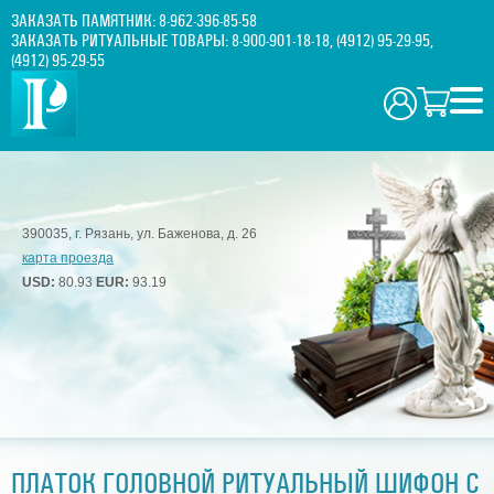
ЗАКАЗАТЬ ПАМЯТНИК:
8-962-396-85-58
ЗАКАЗАТЬ РИТУАЛЬНЫЕ ТОВАРЫ:
8-900-901-18-18
,
(4912) 95-29-95
,
(4912) 95-29-55
390035, г. Рязань, ул. Баженова, д. 26
карта проезда
USD:
80.93
EUR:
93.19
ПЛАТОК ГОЛОВНОЙ РИТУАЛЬНЫЙ ШИФОН С