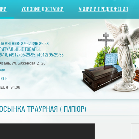
ЦИИ
УСЛОВИЯ ДОСТАВКИ
АКЦИИ И ПРЕДЛОЖЕНИЯ
 ПАМЯТНИК:
8-962-396-85-58
РИТУАЛЬНЫЕ ТОВАРЫ:
8-18
,
(4912) 95-29-95
,
(4912) 95-29-55
Рязань, ул. Баженова, д. 26
зда
ЛЮТ:
1
EUR:
94.06
ОСЫНКА ТРАУРНАЯ ( ГИПЮР)