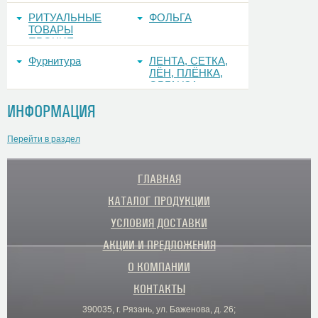
РИТУАЛЬНЫЕ
ФОЛЬГА
ТОВАРЫ
ПРОЧИЕ
Фурнитура
ЛЕНТА, СЕТКА,
ЛЁН, ПЛЁНКА,
ОРГАНЗА
ИНФОРМАЦИЯ
Перейти в раздел
ГЛАВНАЯ
КАТАЛОГ ПРОДУКЦИИ
УСЛОВИЯ ДОСТАВКИ
АКЦИИ И ПРЕДЛОЖЕНИЯ
О КОМПАНИИ
КОНТАКТЫ
390035, г. Рязань, ул. Баженова, д. 26;