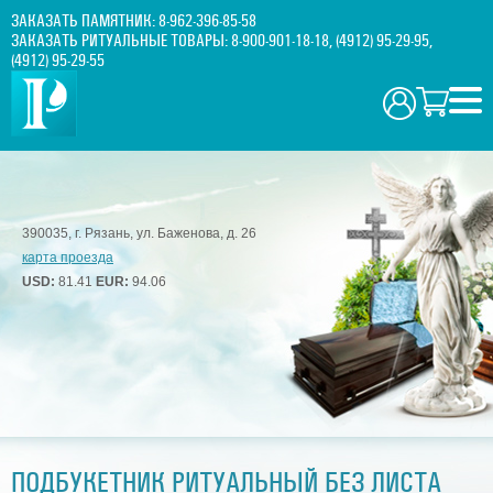
ЗАКАЗАТЬ ПАМЯТНИК:
8-962-396-85-58
ЗАКАЗАТЬ РИТУАЛЬНЫЕ ТОВАРЫ:
8-900-901-18-18
,
(4912) 95-29-95
,
(4912) 95-29-55
390035, г. Рязань, ул. Баженова, д. 26
карта проезда
USD:
81.41
EUR:
94.06
ПОДБУКЕТНИК РИТУАЛЬНЫЙ БЕЗ ЛИСТА