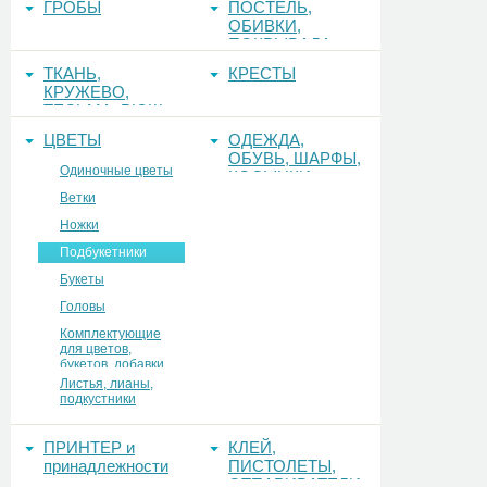
ГРОБЫ
ПОСТЕЛЬ,
ОБИВКИ,
ПОКРЫВАЛА
ТКАНЬ,
КРЕСТЫ
КРУЖЕВО,
ТЕСЬМА, РЮШ
ЦВЕТЫ
ОДЕЖДА,
ОБУВЬ, ШАРФЫ,
Одиночные цветы
КОСЫНКИ
Ветки
Ножки
Подбукетники
Букеты
Головы
Комплектующие
для цветов,
букетов, добавки
Листья, лианы,
подкустники
ПРИНТЕР и
КЛЕЙ,
принадлежности
ПИСТОЛЕТЫ,
ОТПАРИВАТЕЛИ