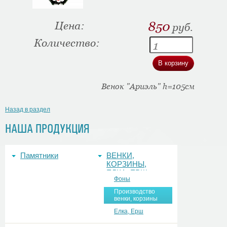
Цена:
850
руб.
Количество:
Венок "Ариэль" h=105см
Назад в раздел
НАША ПРОДУКЦИЯ
Памятники
ВЕНКИ,
КОРЗИНЫ,
ЕЛКА, ЕРШ,
Фоны
ФОНЫ
Производство
венки, корзины
Елка, Ерш