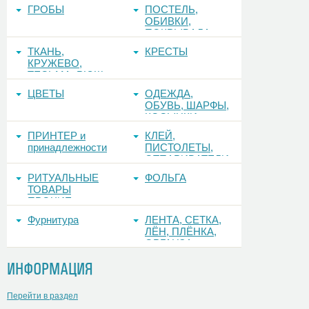
ГРОБЫ
ПОСТЕЛЬ,
ОБИВКИ,
ПОКРЫВАЛА
ТКАНЬ,
КРЕСТЫ
КРУЖЕВО,
ТЕСЬМА, РЮШ
ЦВЕТЫ
ОДЕЖДА,
ОБУВЬ, ШАРФЫ,
КОСЫНКИ
ПРИНТЕР и
КЛЕЙ,
принадлежности
ПИСТОЛЕТЫ,
ОТПАРИВАТЕЛИ
РИТУАЛЬНЫЕ
ФОЛЬГА
ТОВАРЫ
ПРОЧИЕ
Фурнитура
ЛЕНТА, СЕТКА,
ЛЁН, ПЛЁНКА,
ОРГАНЗА
ИНФОРМАЦИЯ
Перейти в раздел