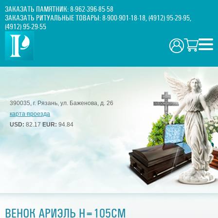
ЗАКАЗАТЬ ПАМЯТНИК:
8-962-396-85-58
ЗАКАЗАТЬ РИТУАЛЬНЫЕ ТОВАРЫ:
8-900-901-18-18
,
(4912) 95-29-95
,
(4912) 95-29-55
390035, г. Рязань, ул. Баженова, д. 26
карта проезда
USD:
82.17
EUR:
94.84
ВЕНОК АРИЭЛЬ H=105СМ