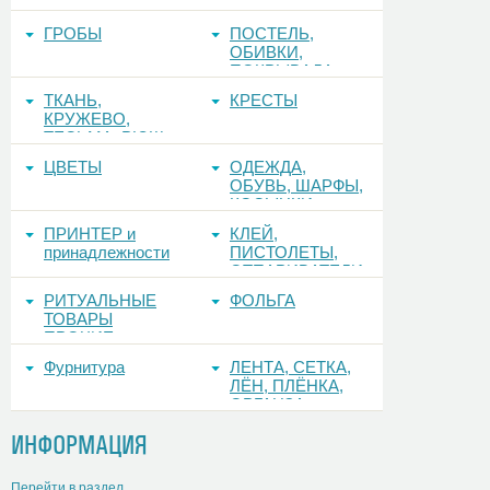
керамогранит,
стекло)
ГРОБЫ
ПОСТЕЛЬ,
ОБИВКИ,
ПОКРЫВАЛА
ТКАНЬ,
КРЕСТЫ
КРУЖЕВО,
ТЕСЬМА, РЮШ
ЦВЕТЫ
ОДЕЖДА,
ОБУВЬ, ШАРФЫ,
КОСЫНКИ
ПРИНТЕР и
КЛЕЙ,
принадлежности
ПИСТОЛЕТЫ,
ОТПАРИВАТЕЛИ
РИТУАЛЬНЫЕ
ФОЛЬГА
ТОВАРЫ
ПРОЧИЕ
Фурнитура
ЛЕНТА, СЕТКА,
ЛЁН, ПЛЁНКА,
ОРГАНЗА
ИНФОРМАЦИЯ
Перейти в раздел