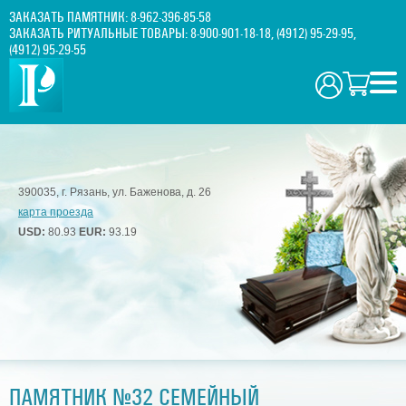
ЗАКАЗАТЬ ПАМЯТНИК:
8-962-396-85-58
ЗАКАЗАТЬ РИТУАЛЬНЫЕ ТОВАРЫ:
8-900-901-18-18
,
(4912) 95-29-95
,
(4912) 95-29-55
390035, г. Рязань, ул. Баженова, д. 26
карта проезда
USD:
80.93
EUR:
93.19
ПАМЯТНИК №32 СЕМЕЙНЫЙ