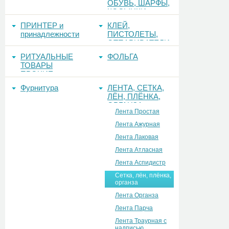
ОБУВЬ, ШАРФЫ,
КОСЫНКИ
ПРИНТЕР и
КЛЕЙ,
принадлежности
ПИСТОЛЕТЫ,
ОТПАРИВАТЕЛИ
РИТУАЛЬНЫЕ
ФОЛЬГА
ТОВАРЫ
ПРОЧИЕ
Фурнитура
ЛЕНТА, СЕТКА,
ЛЁН, ПЛЁНКА,
ОРГАНЗА
Лента Простая
Лента Ажурная
Лента Лаковая
Лента Атласная
Лента Аспидистр
Сетка, лён, плёнка,
органза
Лента Органза
Лента Парча
Лента Траурная с
надписью