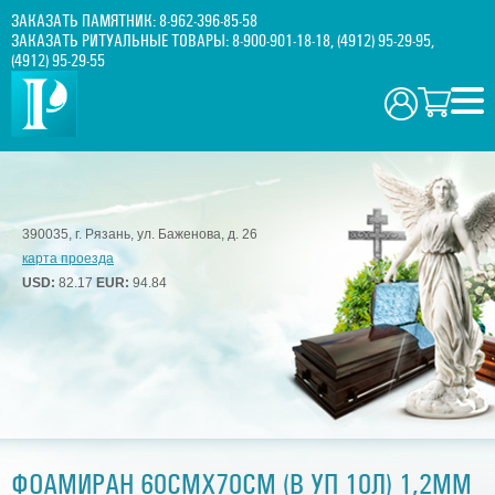
ЗАКАЗАТЬ ПАМЯТНИК:
8-962-396-85-58
ЗАКАЗАТЬ РИТУАЛЬНЫЕ ТОВАРЫ:
8-900-901-18-18
,
(4912) 95-29-95
,
(4912) 95-29-55
390035, г. Рязань, ул. Баженова, д. 26
карта проезда
USD:
82.17
EUR:
94.84
ФОАМИРАН 60СМХ70СМ (В УП 10Л) 1,2ММ