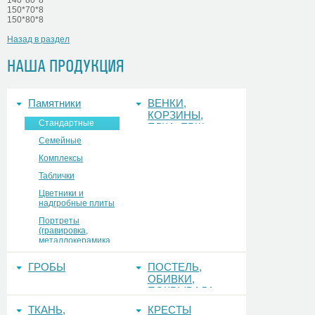
140*80*8
150*70*8
150*80*8
Назад в раздел
НАША ПРОДУКЦИЯ
Памятники
ВЕНКИ,
КОРЗИНЫ,
Стандартные
ЕЛКА, ЕРШ,
ФОНЫ
Семейные
Комплексы
Таблички
Цветники и
надгробные плиты
Портреты
(гравировка,
металлокерамика,
керамогранит,
стекло)
ГРОБЫ
ПОСТЕЛЬ,
ОБИВКИ,
ПОКРЫВАЛА
ТКАНЬ,
КРЕСТЫ