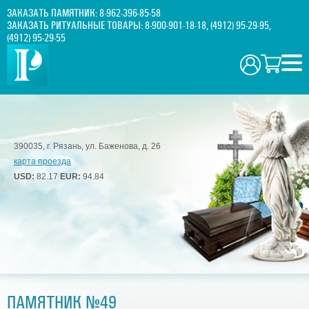
ЗАКАЗАТЬ ПАМЯТНИК:
8-962-396-85-58
ЗАКАЗАТЬ РИТУАЛЬНЫЕ ТОВАРЫ:
8-900-901-18-18
,
(4912) 95-29-95
,
(4912) 95-29-55
390035, г. Рязань, ул. Баженова, д. 26
карта проезда
USD:
82.17
EUR:
94.84
ПАМЯТНИК №49