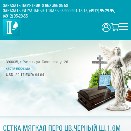
ЗАКАЗАТЬ ПАМЯТНИК:
8-962-396-85-58
ЗАКАЗАТЬ РИТУАЛЬНЫЕ ТОВАРЫ:
8-900-901-18-18
,
(4912) 95-29-95
,
(4912) 95-29-55
390035, г. Рязань, ул. Баженова, д. 26
карта проезда
USD:
82.17
EUR:
94.84
СЕТКА МЯГКАЯ ПЕРО ЦВ.ЧЕРНЫЙ Ш.1,6М