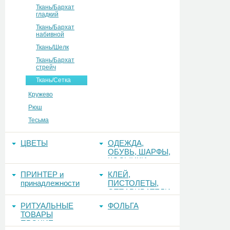
Ткань/Бархат
гладкий
Ткань/Бархат
набивной
Ткань/Шелк
Ткань/Бархат
стрейч
Ткань/Сетка
Кружево
Рюш
Тесьма
ЦВЕТЫ
ОДЕЖДА,
ОБУВЬ, ШАРФЫ,
КОСЫНКИ
ПРИНТЕР и
КЛЕЙ,
принадлежности
ПИСТОЛЕТЫ,
ОТПАРИВАТЕЛИ
РИТУАЛЬНЫЕ
ФОЛЬГА
ТОВАРЫ
ПРОЧИЕ