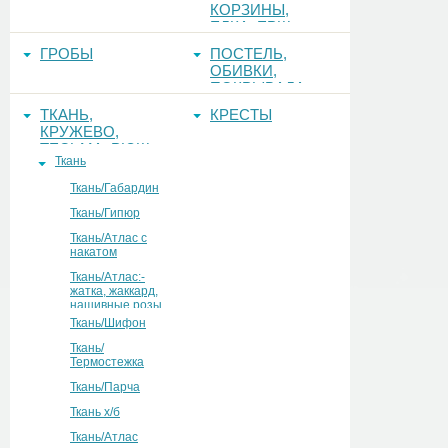
КОРЗИНЫ,
ЕЛКА, ЕРШ,
ФОНЫ
ГРОБЫ
ПОСТЕЛЬ,
ОБИВКИ,
ПОКРЫВАЛА
ТКАНЬ,
КРЕСТЫ
КРУЖЕВО,
ТЕСЬМА, РЮШ
Ткань
Ткань/Габардин
Ткань/Гипюр
Ткань/Атлас с
накатом
Ткань/Атлас:-
жатка, жаккард,
нашивные розы
Ткань/Шифон
Ткань/
Термостежка
Ткань/Парча
Ткань х/б
Ткань/Атлас