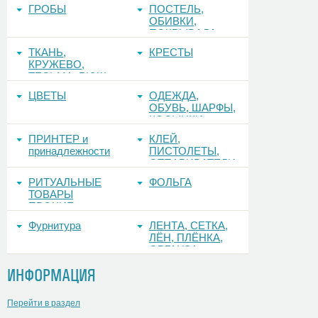
ФОНЫ
ГРОБЫ
ПОСТЕЛЬ,
ОБИВКИ,
ПОКРЫВАЛА
ТКАНЬ,
КРЕСТЫ
КРУЖЕВО,
ТЕСЬМА, РЮШ
ЦВЕТЫ
ОДЕЖДА,
ОБУВЬ, ШАРФЫ,
КОСЫНКИ
ПРИНТЕР и
КЛЕЙ,
принадлежности
ПИСТОЛЕТЫ,
ОТПАРИВАТЕЛИ
РИТУАЛЬНЫЕ
ФОЛЬГА
ТОВАРЫ
ПРОЧИЕ
Фурнитура
ЛЕНТА, СЕТКА,
ЛЁН, ПЛЁНКА,
ОРГАНЗА
ИНФОРМАЦИЯ
Перейти в раздел