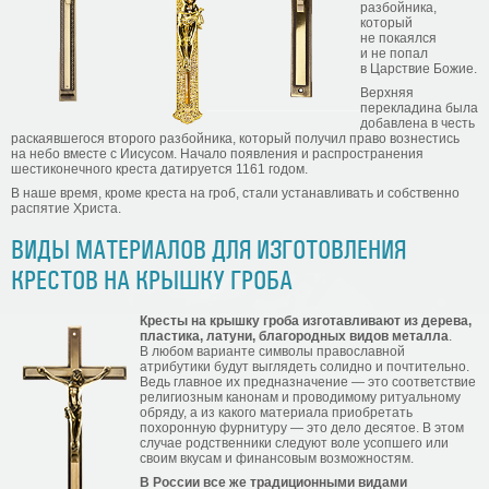
разбойника,
который
не покаялся
и не попал
в Царствие Божие.
Верхняя
перекладина была
добавлена в честь
раскаявшегося второго разбойника, который получил право вознестись
на небо вместе с Иисусом. Начало появления и распространения
шестиконечного креста датируется 1161 годом.
В наше время, кроме креста на гроб, стали устанавливать и собственно
распятие Христа.
ВИДЫ МАТЕРИАЛОВ ДЛЯ ИЗГОТОВЛЕНИЯ
КРЕСТОВ НА КРЫШКУ ГРОБА
Кресты на крышку гроба изготавливают из дерева,
пластика, латуни, благородных видов металла
.
В любом варианте символы православной
атрибутики будут выглядеть солидно и почтительно.
Ведь главное их предназначение — это соответствие
религиозным канонам и проводимому ритуальному
обряду, а из какого материала приобретать
похоронную фурнитуру — это дело десятое. В этом
случае родственники следуют воле усопшего или
своим вкусам и финансовым возможностям.
В России все же традиционными видами