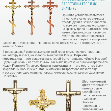
РАСПЯТИЯ НА ГРОБ И ИХ
ЗНАЧЕНИЕ
Принято устанавливать крест
на могиле в качестве символа
отхода души в Вечное Царство,
по тому же принципу его крепят
на крышку гроба. Считается, что
таким образом душа покойного
будет защищена от нечистых
сил и может перейти в мир иной
для вечного успокоения. Человека призвал к себе Бог, к которому он стал
намного ближе.
В православной вере восьмиконечный крест символизирует шествие
на Голгофу и крест, на котором был распят Иисус.
Верхняя
перекладина
— это дощечка, на которой было написано «Иисус Назорей
Царь Иудейский» на трех языках. Так было приказано римским префектом
Иудеи Понтием Пилатом.
Нижняя перекладина
— это место, где были
закреплены ноги Иисуса.
Восьмиконечный крест
обозначает еще
и восемь периодов жизни человека, которые заканчиваются Царствием
Небесным.
Шестиконечный
крест
отображает
легенду о двух
разбойниках,
распятых вместе
с Христом.
Нижняя
перекладина
символизирует