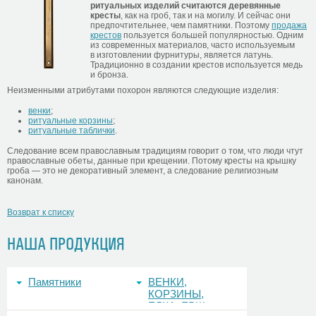
ритуальных изделий считаются деревянные
кресты
, как на гроб, так и на могилу. И сейчас они
предпочтительнее, чем памятники. Поэтому
продажа
крестов
пользуется большей популярностью. Одним
из современных материалов, часто используемым
в изготовлении фурнитуры, является латунь.
Традиционно в создании крестов используется медь
и бронза.
Неизменными атрибутами похорон являются следующие изделия:
венки
;
ритуальные корзины
;
ритуальные таблички
.
Следование всем православным традициям говорит о том, что люди чтут
православные обеты, данные при крещении. Потому кресты на крышку
гроба — это не декоративный элемент, а следование религиозным
канонам.
Возврат к списку
НАША ПРОДУКЦИЯ
Памятники
ВЕНКИ,
КОРЗИНЫ,
ЕЛКА, ЕРШ,