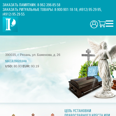
ЗАКАЗАТЬ ПАМЯТНИК:
8-962-396-85-58
ЗАКАЗАТЬ РИТУАЛЬНЫЕ ТОВАРЫ:
8-900-901-18-18
,
(4912) 95-29-95
,
(4912) 95-29-55
390035, г. Рязань, ул. Баженова, д. 26
карта проезда
USD:
80.93
EUR:
93.19
ЦЕЛЬ УСТАНОВКИ
ПРАВОСЛАВНОГО КРЕСТА ИЛИ