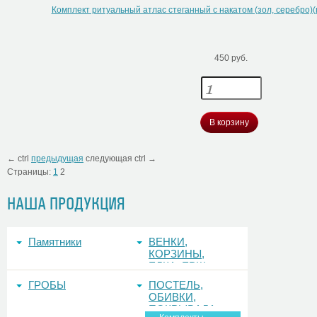
Комплект ритуальный атлас стеганный с накатом (зол, серебро)
450 руб.
В корзину
←
ctrl
предыдущая
следующая
ctrl
→
Страницы:
1
2
НАША ПРОДУКЦИЯ
Памятники
ВЕНКИ,
КОРЗИНЫ,
ЕЛКА, ЕРШ,
ФОНЫ
ГРОБЫ
ПОСТЕЛЬ,
ОБИВКИ,
ПОКРЫВАЛА