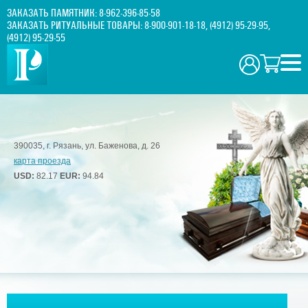
ЗАКАЗАТЬ ПАМЯТНИК:
8-962-396-85-58
ЗАКАЗАТЬ РИТУАЛЬНЫЕ ТОВАРЫ:
8-900-901-18-18
,
(4912) 95-29-95
,
(4912) 95-29-55
390035, г. Рязань, ул. Баженова, д. 26
карта проезда
USD:
82.17
EUR:
94.84