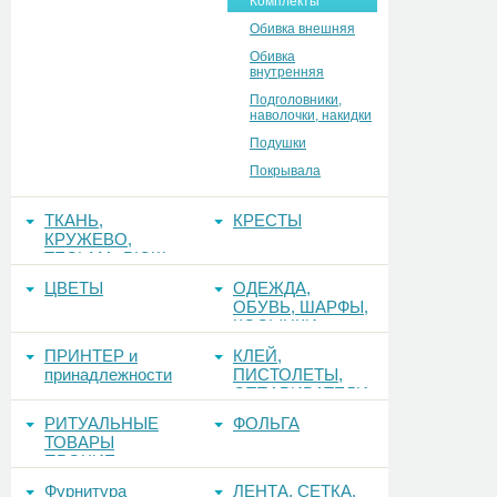
Комплекты
Обивка внешняя
Обивка
внутренняя
Подголовники,
наволочки, накидки
Подушки
Покрывала
ТКАНЬ,
КРЕСТЫ
КРУЖЕВО,
ТЕСЬМА, РЮШ
ЦВЕТЫ
ОДЕЖДА,
ОБУВЬ, ШАРФЫ,
КОСЫНКИ
ПРИНТЕР и
КЛЕЙ,
принадлежности
ПИСТОЛЕТЫ,
ОТПАРИВАТЕЛИ
РИТУАЛЬНЫЕ
ФОЛЬГА
ТОВАРЫ
ПРОЧИЕ
Фурнитура
ЛЕНТА, СЕТКА,