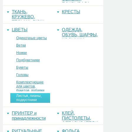
ПОКРЫВАЛА
ТКАНЬ,
КРЕСТЫ
КРУЖЕВО,
ТЕСЬМА, РЮШ
ЦВЕТЫ
ОДЕЖДА,
ОБУВЬ, ШАРФЫ,
Одиночные цветы
КОСЫНКИ
Ветки
Ножки
Подбукетники
Букеты
Головы
Комплектующие
для цветов,
букетов, добавки
Листья, лианы,
подкустники
ПРИНТЕР и
КЛЕЙ,
принадлежности
ПИСТОЛЕТЫ,
ОТПАРИВАТЕЛИ
РИТУАЛЬНЫЕ
ФОЛЬГА