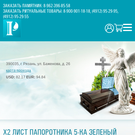
ЗАКАЗАТЬ ПАМЯТНИК:
8-962-396-85-58
ЗАКАЗАТЬ РИТУАЛЬНЫЕ ТОВАРЫ:
8-900-901-18-18
,
(4912) 95-29-95
,
(4912) 95-29-55
390035, г. Рязань, ул. Баженова, д. 26
карта проезда
USD:
82.17
EUR:
94.84
Х2 ЛИСТ ПАПОРОТНИКА 5-КА ЗЕЛЕНЫЙ