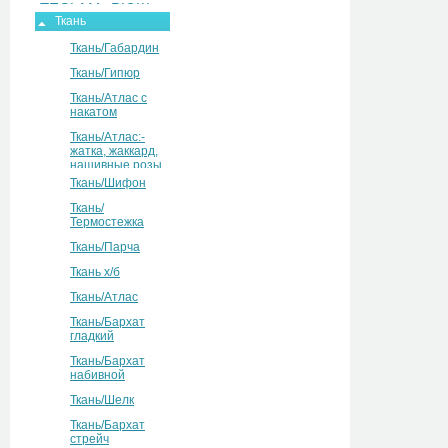
ТЕСЬМА, РЮШ
Ткань
Ткань/Габардин
Ткань/Гипюр
Ткань/Атлас с
накатом
Ткань/Атлас:-
жатка, жаккард,
нашивные розы
Ткань/Шифон
Ткань/
Термостежка
Ткань/Парча
Ткань х/б
Ткань/Атлас
Ткань/Бархат
гладкий
Ткань/Бархат
набивной
Ткань/Шелк
Ткань/Бархат
стрейч