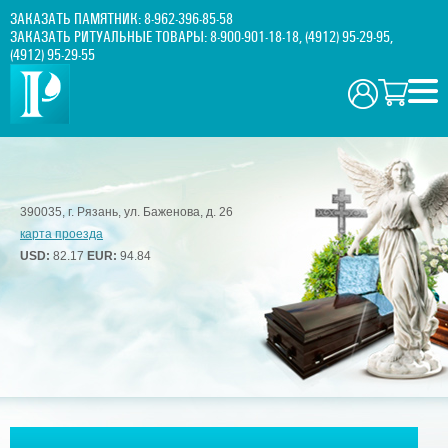
ЗАКАЗАТЬ ПАМЯТНИК:
8-962-396-85-58
ЗАКАЗАТЬ РИТУАЛЬНЫЕ ТОВАРЫ:
8-900-901-18-18
,
(4912) 95-29-95
,
(4912) 95-29-55
390035, г. Рязань, ул. Баженова, д. 26
карта проезда
USD:
82.17
EUR:
94.84