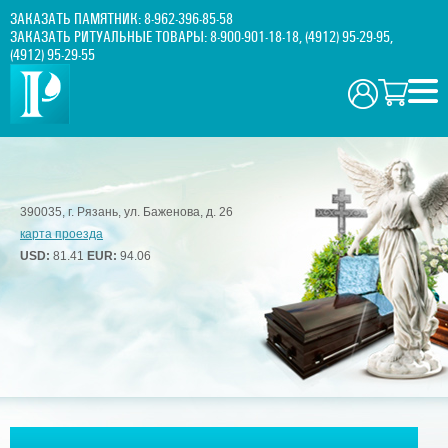
ЗАКАЗАТЬ ПАМЯТНИК:
8-962-396-85-58
ЗАКАЗАТЬ РИТУАЛЬНЫЕ ТОВАРЫ:
8-900-901-18-18
,
(4912) 95-29-95
,
(4912) 95-29-55
390035, г. Рязань, ул. Баженова, д. 26
карта проезда
USD:
81.41
EUR:
94.06