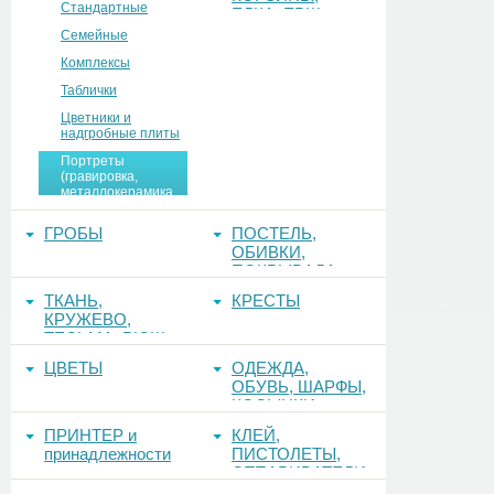
Стандартные
ЕЛКА, ЕРШ,
ФОНЫ
Семейные
Комплексы
Таблички
Цветники и
надгробные плиты
Портреты
(гравировка,
металлокерамика,
керамогранит,
стекло)
ГРОБЫ
ПОСТЕЛЬ,
ОБИВКИ,
ПОКРЫВАЛА
ТКАНЬ,
КРЕСТЫ
КРУЖЕВО,
ТЕСЬМА, РЮШ
ЦВЕТЫ
ОДЕЖДА,
ОБУВЬ, ШАРФЫ,
КОСЫНКИ
ПРИНТЕР и
КЛЕЙ,
принадлежности
ПИСТОЛЕТЫ,
ОТПАРИВАТЕЛИ