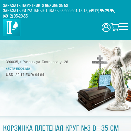
ЗАКАЗАТЬ ПАМЯТНИК:
8-962-396-85-58
ЗАКАЗАТЬ РИТУАЛЬНЫЕ ТОВАРЫ:
8-900-901-18-18
,
(4912) 95-29-95
,
(4912) 95-29-55
390035, г. Рязань, ул. Баженова, д. 26
карта проезда
USD:
82.17
EUR:
94.84
КОРЗИНКА ПЛЕТЕНАЯ КРУГ №3 D=35 СМ