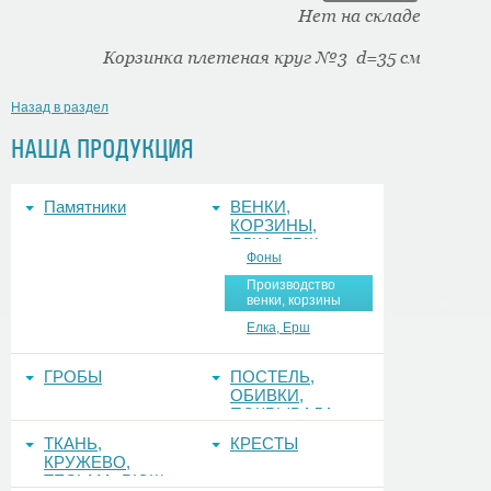
Нет на складе
Корзинка плетеная круг №3 d=35 см
Назад в раздел
НАША ПРОДУКЦИЯ
Памятники
ВЕНКИ,
КОРЗИНЫ,
ЕЛКА, ЕРШ,
Фоны
ФОНЫ
Производство
венки, корзины
Елка, Ерш
ГРОБЫ
ПОСТЕЛЬ,
ОБИВКИ,
ПОКРЫВАЛА
ТКАНЬ,
КРЕСТЫ
КРУЖЕВО,
ТЕСЬМА, РЮШ