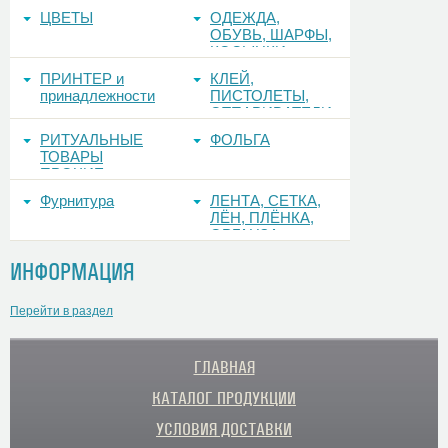
ЦВЕТЫ
ОДЕЖДА,
ОБУВЬ, ШАРФЫ,
КОСЫНКИ
ПРИНТЕР и
КЛЕЙ,
принадлежности
ПИСТОЛЕТЫ,
ОТПАРИВАТЕЛИ
РИТУАЛЬНЫЕ
ФОЛЬГА
ТОВАРЫ
ПРОЧИЕ
Фурнитура
ЛЕНТА, СЕТКА,
ЛЁН, ПЛЁНКА,
ОРГАНЗА
ИНФОРМАЦИЯ
Перейти в раздел
ГЛАВНАЯ
КАТАЛОГ ПРОДУКЦИИ
УСЛОВИЯ ДОСТАВКИ