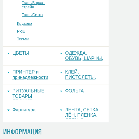
Ткань/Бархат
стрейч
Ткань/Сетка
Кружево
Рюш
Тесьма
ЦВЕТЫ
ОДЕЖДА,
ОБУВЬ, ШАРФЫ,
КОСЫНКИ
ПРИНТЕР и
КЛЕЙ,
принадлежности
ПИСТОЛЕТЫ,
ОТПАРИВАТЕЛИ
РИТУАЛЬНЫЕ
ФОЛЬГА
ТОВАРЫ
ПРОЧИЕ
Фурнитура
ЛЕНТА, СЕТКА,
ЛЁН, ПЛЁНКА,
ОРГАНЗА
ИНФОРМАЦИЯ