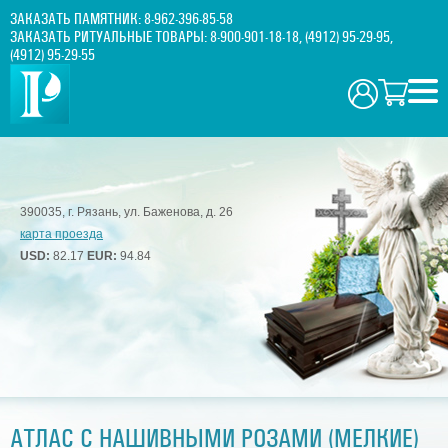
ЗАКАЗАТЬ ПАМЯТНИК:
8-962-396-85-58
ЗАКАЗАТЬ РИТУАЛЬНЫЕ ТОВАРЫ:
8-900-901-18-18
,
(4912) 95-29-95
,
(4912) 95-29-55
390035, г. Рязань, ул. Баженова, д. 26
карта проезда
USD:
82.17
EUR:
94.84
АТЛАС С НАШИВНЫМИ РОЗАМИ (МЕЛКИЕ)