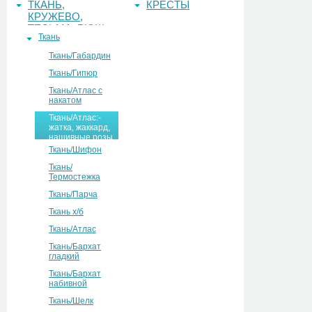
ТКАНЬ,
КРЕСТЫ
КРУЖЕВО,
ТЕСЬМА, РЮШ
Ткань
Ткань/Габардин
Ткань/Гипюр
Ткань/Атлас с
накатом
Ткань/Атлас:-
жатка, жаккард,
нашивные розы
Ткань/Шифон
Ткань/
Термостежка
Ткань/Парча
Ткань х/б
Ткань/Атлас
Ткань/Бархат
гладкий
Ткань/Бархат
набивной
Ткань/Шелк