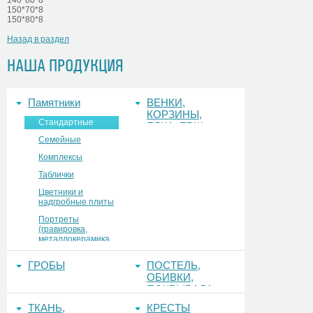
140*80*8
150*70*8
150*80*8
Назад в раздел
НАША ПРОДУКЦИЯ
Памятники
ВЕНКИ,
КОРЗИНЫ,
Стандартные
ЕЛКА, ЕРШ,
ФОНЫ
Семейные
Комплексы
Таблички
Цветники и
надгробные плиты
Портреты
(гравировка,
металлокерамика,
керамогранит,
стекло)
ГРОБЫ
ПОСТЕЛЬ,
ОБИВКИ,
ПОКРЫВАЛА
ТКАНЬ,
КРЕСТЫ