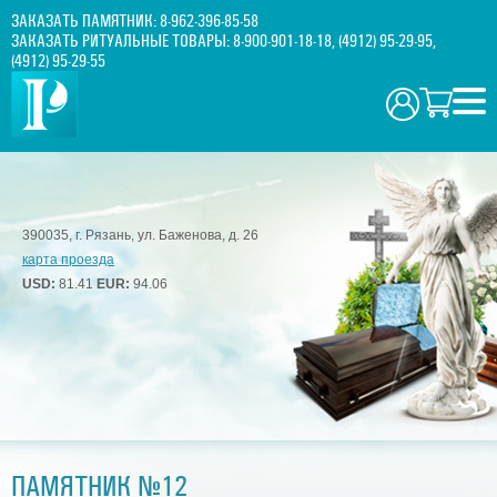
ЗАКАЗАТЬ ПАМЯТНИК:
8-962-396-85-58
ЗАКАЗАТЬ РИТУАЛЬНЫЕ ТОВАРЫ:
8-900-901-18-18
,
(4912) 95-29-95
,
(4912) 95-29-55
390035, г. Рязань, ул. Баженова, д. 26
карта проезда
USD:
81.41
EUR:
94.06
ПАМЯТНИК №12